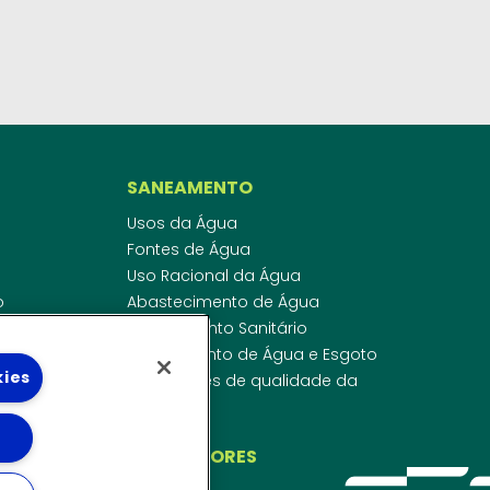
SANEAMENTO
Usos da Água
Fontes de Água
Uso Racional da Água
o
Abastecimento de Água
dor
Esgotamento Sanitário
ras
Regulamento de Água e Esgoto
kies
onibilidade
Indicadores de qualidade da
 de Água
água
ico
INVESTIDORES