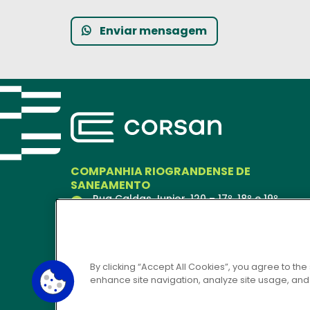
Enviar mensagem
COMPANHIA RIOGRANDENSE DE
SANEAMENTO
Rua Caldas Junior, 120 – 17º, 18º e 19º
andares
Porto Alegre – RS
90018-900
Ver no Mapa
By clicking “Accept All Cookies”, you agree to the
enhance site navigation, analyze site usage, and a
CORSAN 24H
0800 646 6444