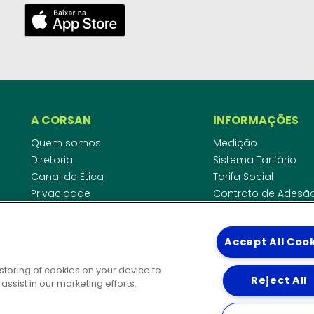
A CORSAN
INFORMAÇÕES
Quem somos
Medição
Diretoria
Sistema Tarifário
Canal de Ética
Tarifa Social
Privacidade
Contrato de Adesã
Compliance
Área do Empreende
Ouvidoria
Agências Regulado
Accept All Coo
Cobrança pela Disp
COMUNICAÇÃO
Padrão de Ligação
 storing of cookies on your device to
Guia Cadastro Técn
Reject All
Notícias
ssist in our marketing efforts.
Publicações
DIRETORIAS