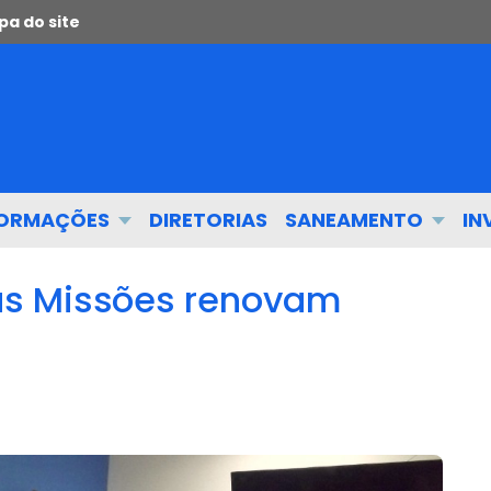
a do site
FORMAÇÕES
DIRETORIAS
SANEAMENTO
IN
as Missões renovam