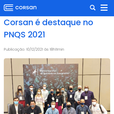
Ir
Pular
Abrir
Alt
para
para
o
o
a
nav
Corsan é destaque no
conteúdo
conteúdo
busca
Ir
PNQS 2021
para
o
menu
Publicação:
10/12/2021 às 18h11min
Ir
para
a
busca