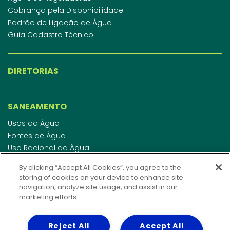
Cobrança pela Disponibilidade
Padrão de Ligação de Água
Guia Cadastro Técnico
DIRETORIAS
SANEAMENTO
Usos da Água
Fontes de Água
Uso Racional da Água
Abastecimento de Água
By clicking “Accept All Cookies”, you agree to the
Esgotamento Sanitário
storing of cookies on your device to enhance site
Regulamento de Água e Esgoto
navigation, analyze site usage, and assist in our
Indicadores de qualidade da água
marketing efforts.
Reject All
Accept All