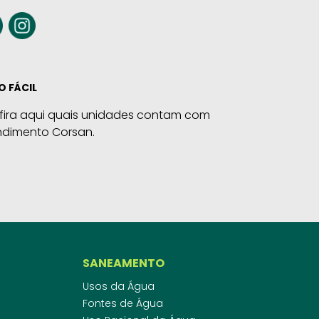
O FÁCIL
fira aqui quais unidades contam com
ndimento Corsan.
SANEAMENTO
Usos da Água
Fontes de Água