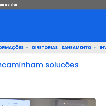
a do site
FORMAÇÕES
DIRETORIAS
SANEAMENTO
IN
 encaminham soluções