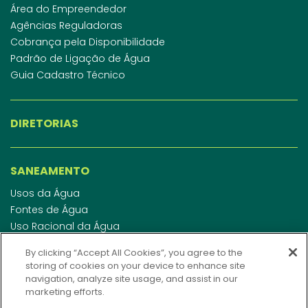
Área do Empreendedor
Agências Reguladoras
Cobrança pela Disponibilidade
Padrão de Ligação de Água
Guia Cadastro Técnico
DIRETORIAS
SANEAMENTO
Usos da Água
Fontes de Água
Uso Racional da Água
Abastecimento de Água
By clicking “Accept All Cookies”, you agree to the
Esgotamento Sanitário
storing of cookies on your device to enhance site
Regulamento de Água e Esgoto
navigation, analyze site usage, and assist in our
Indicadores de qualidade da água
marketing efforts.