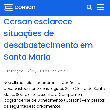
Ir
Pular
Abrir
Alt
para
para
o
o
a
nav
Corsan esclarece
conteúdo
conteúdo
busca
Ir
situações de
para
o
desabastecimento em
menu
Ir
Santa Maria
para
a
busca
Publicação:
02/02/2019 às 11h45min
Nos últimos dias, ocorreram situações de
desabastecimento nas regiões Sul e Oeste de Santa
Maria. Sobre este assunto, a Companhia
Riograndense de Saneamento (Corsan) vem prestar
os seguintes esclarecimentos.