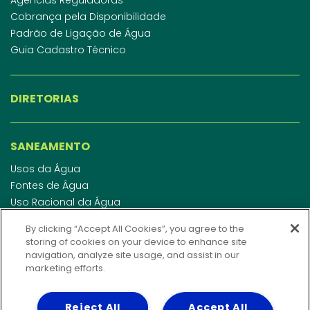
Cobrança pela Disponibilidade
Padrão de Ligação de Água
Guia Cadastro Técnico
DIRETORIAS
SANEAMENTO
Usos da Água
Fontes de Água
Uso Racional da Água
Abastecimento de Água
By clicking “Accept All Cookies”, you agree to the
Esgotamento Sanitário
storing of cookies on your device to enhance site
Regulamento de Água e Esgoto
navigation, analyze site usage, and assist in our
Indicadores de qualidade da água
marketing efforts.
Reject All
Accept All