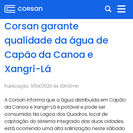
Ir
Pular
Abrir
Alt
para
para
o
o
a
nav
Corsan garante
conteúdo
conteúdo
busca
Ir
qualidade da água de
para
o
Capão da Canoa e
menu
Ir
Xangri-Lá
para
a
busca
Publicação:
11/04/2020 às 20h12min
A Corsan informa que a água distribuída em Capão
da Canoa e Xangri-Lá é potável e pode ser
consumida. Na Lagoa dos Quadros, local de
captação do sistema integrado das duas cidades,
está ocorrendo uma alta salinização neste sábado