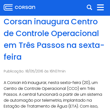
Ir
Pular
Abrir
Alt
para
para
o
o
a
nav
Corsan inaugura Centro
conteúdo
conteúdo
busca
Ir
de Controle Operacional
para
o
em Três Passos na sexta-
menu
Ir
feira
para
a
busca
Publicação:
18/05/2016 às 16h07min
A Corsan irá inaugurar, nesta sexta-feira (20), um
Centro de Controle Operacional (CCO) em Três
Passos. A central funcionará a partir de um sistema
de automação por telemetria, implantado na
Estação de Tratamento de Água (ETA). Com isso,