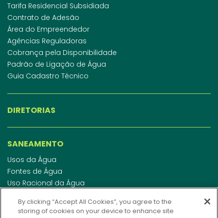
Tarifa Residencial Subsidiada
Contrato de Adesão
Área do Empreendedor
Agências Reguladoras
Cobrança pela Disponibilidade
Padrão de Ligação de Água
Guia Cadastro Técnico
DIRETORIAS
SANEAMENTO
Usos da Água
Fontes de Água
Uso Racional da Água
Abastecimento de Água
By clicking “Accept All Cookies”, you agree to the
Esgotamento Sanitário
storing of cookies on your device to enhance site
Regulamento de Água e Esgoto