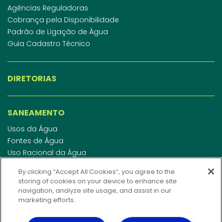
Agências Reguladoras
Cobrança pela Disponibilidade
Padrão de Ligação de Água
Guia Cadastro Técnico
DIRETORIAS
SANEAMENTO
Usos da Água
Fontes de Água
Uso Racional da Água
Abastecimento de Água
By clicking “Accept All Cookies”, you agree to the
Esgotamento Sanitário
storing of cookies on your device to enhance site
Regulamento de Água e Esgoto
navigation, analyze site usage, and assist in our
Indicadores de qualidade da água
marketing efforts.