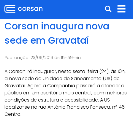
Ir
Pular
Abrir
Alt
para
para
o
o
a
nav
Corsan inaugura nova
conteúdo
conteúdo
busca
Ir
sede em Gravataí
para
o
menu
Publicação:
23/06/2016 às 15h59min
Ir
para
A Corsan irá inaugurar, nesta sexta-feira (24), às 10h,
a
a nova sede da Unidade de Saneamento (US) de
busca
Gravataí. Agora a Companhia passará a atender o
público em um escritório mais central, com melhores
condições de estrutura e acessibilidade. A US
localiza-se na rua Antônio Francisco Fonseca, nº 46,
Centro.