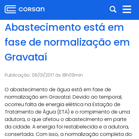
Ir
Pular
Abrir
Alt
para
para
o
o
a
nav
Abastecimento está em
conteúdo
conteúdo
busca
Ir
fase de normalização em
para
o
Gravataí
menu
Ir
para
Publicação:
06/01/2017 às 18h09min
a
busca
O abastecimento de água está em fase de
normalização em Gravataí. Devido ao temporal,
ocorreu falta de energia elétrica na Estação de
Tratamento de Água (ETA) e o rompimento de uma
adutora, o que afetou o abastecimento em parte
da cidade. A energia foi restabelecida e a adutora,
consertada. Com isso, a normalização completa do