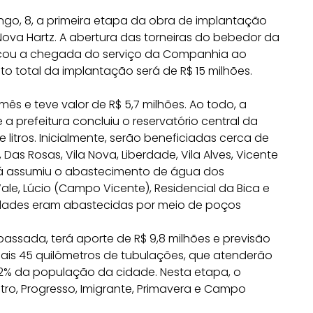
ngo, 8, a primeira etapa da obra de implantação
va Hartz. A abertura das torneiras do bebedor da
rcou a chegada do serviço da Companhia ao
to total da implantação será de R$ 15 milhões.
mês e teve valor de R$ 5,7 milhões. Ao todo, a
 a prefeitura concluiu o reservatório central da
itros. Inicialmente, serão beneficiadas cerca de
 Das Rosas, Vila Nova, Liberdade, Vila Alves, Vicente
já assumiu o abastecimento de água dos
le, Lúcio (Campo Vicente), Residencial da Bica e
dades eram abastecidas por meio de poços
sada, terá aporte de R$ 9,8 milhões e previsão
mais 45 quilômetros de tubulações, que atenderão
62% da população da cidade. Nesta etapa, o
tro, Progresso, Imigrante, Primavera e Campo