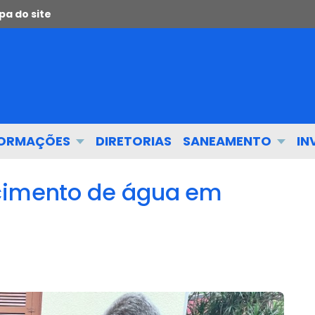
a do site
FORMAÇÕES
DIRETORIAS
SANEAMENTO
IN
ecimento de água em