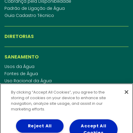
Cobrança pela Disponibilidade
Padrão de Ligação de Água
Guia Cadastro Técnico
DIRETORIAS
SANEAMENTO
Usos da Água
Fontes de Água
Uso Racional da Água
Abastecimento de Água
By clicking “Accept All Cookies”, you agree to the
Esgotamento Sanitário
storing of cookies on your device to enhance site
Regulamento de Água e Esgoto
navigation, analyze site usage, and assist in our
Indicadores de qualidade da água
marketing efforts.
Reject All
Accept All
INVESTIDORES
Cookies