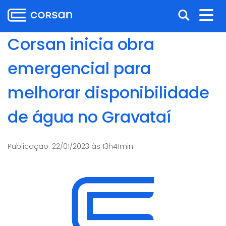
Ir
Pular
Abrir
Alt
para
para
o
o
a
nav
Corsan inicia obra
conteúdo
conteúdo
busca
Ir
emergencial para
para
o
melhorar disponibilidade
menu
Ir
de água no Gravataí
para
a
busca
Publicação:
22/01/2023 às 13h41min