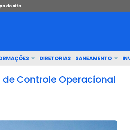
a do site
FORMAÇÕES
DIRETORIAS
SANEAMENTO
IN
o de Controle Operacional