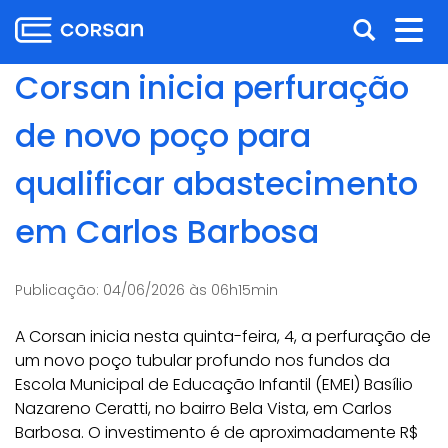
Ir
Pular
Abrir
Alt
para
para
o
o
a
nav
Corsan inicia perfuração
conteúdo
conteúdo
busca
Ir
de novo poço para
para
o
qualificar abastecimento
menu
Ir
em Carlos Barbosa
para
a
busca
Publicação:
04/06/2026 às 06h15min
A Corsan inicia nesta quinta-feira, 4, a perfuração de
um novo poço tubular profundo nos fundos da
Escola Municipal de Educação Infantil (EMEI) Basílio
Nazareno Ceratti, no bairro Bela Vista, em Carlos
Barbosa. O investimento é de aproximadamente R$