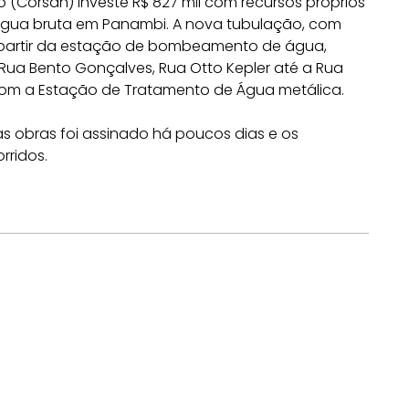
Corsan) investe R$ 827 mil com recursos próprios
gua bruta em Panambi. A nova tubulação, com
 partir da estação de bombeamento de água,
a Rua Bento Gonçalves, Rua Otto Kepler até a Rua
com a Estação de Tratamento de Água metálica.
 obras foi assinado há poucos dias e os
rridos.