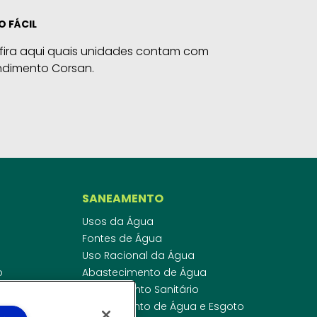
O FÁCIL
fira aqui quais unidades contam com
ndimento Corsan.
SANEAMENTO
Usos da Água
Fontes de Água
Uso Racional da Água
o
Abastecimento de Água
dor
Esgotamento Sanitário
ras
Regulamento de Água e Esgoto