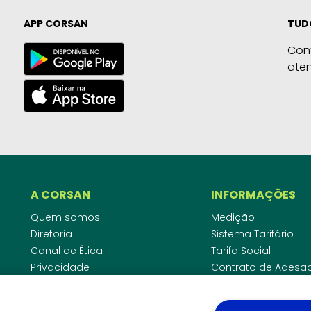
APP CORSAN
TUD
Con
ate
A CORSAN
INFORMAÇÕES
Quem somos
Medição
Diretoria
Sistema Tarifário
Canal de Ética
Tarifa Social
Privacidade
Contrato de Adesã
Compliance
Área do Empreende
Ouvidoria
Agências Regulado