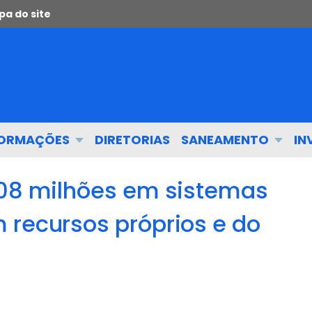
a do site
FORMAÇÕES
DIRETORIAS
SANEAMENTO
IN
308 milhões em sistemas
 recursos próprios e do