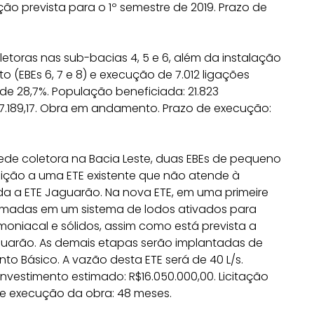
ação prevista para o 1º semestre de 2019. Prazo de
toras nas sub-bacias 4, 5 e 6, além da instalação
(EBEs 6, 7 e 8) e execução de 7.012 ligações
de 28,7%. População beneficiada: 21.823
57.189,17. Obra em andamento. Prazo de execução:
ede coletora na Bacia Leste, duas EBEs de pequeno
uição a uma ETE existente que não atende à
da a ETE Jaguarão. Na nova ETE, em uma primeire
ormadas em um sistema de lodos ativados para
oniacal e sólidos, assim como está prevista a
aguarão. As demais etapas serão implantadas de
o Básico. A vazão desta ETE será de 40 L/s.
nvestimento estimado: R$16.050.000,00. Licitação
 de execução da obra: 48 meses.