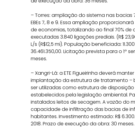
de execução da obra: 36 meses.
– Torres: ampliação do sistema nas bacias 7
EBEs 7, 8 e 9. Essa ampliação proporciona
de economias, totalizando ao final 70% de
executadas 3.840 ligações prediais. (R$ 23
L/s (R$12,5 mi). População beneficiada: 11.3
36.461.350,00. Licitação prevista para o 1º 
meses.
– Xangri-Lá: a ETE Figueirinha deverá manter 
implantação da estrutura de tratamento – 
ser utilizadas como estrutura de disposição
estabelecidos pela legislação ambiental. 
instalados leitos de secagem. A vazão do 
capacidade de infiltração das bacias de inf
habitantes. Investimento estimado: R$ 6.300
2018. Prazo de execução da obra: 30 meses.