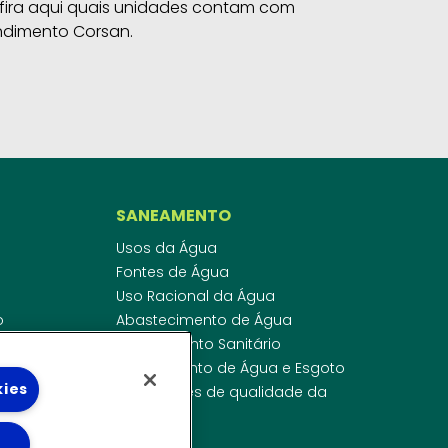
fira aqui quais unidades contam com
ndimento Corsan.
SANEAMENTO
Usos da Água
Fontes de Água
Uso Racional da Água
o
Abastecimento de Água
dor
Esgotamento Sanitário
ras
Regulamento de Água e Esgoto
kies
onibilidade
Indicadores de qualidade da
 de Água
água
ico