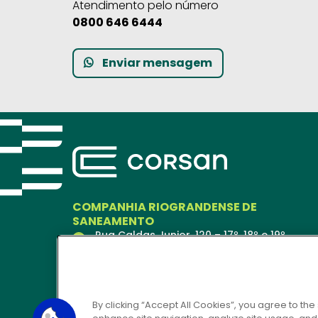
Atendimento pelo número
0800 646 6444
Enviar mensagem
COMPANHIA RIOGRANDENSE DE
SANEAMENTO
Rua Caldas Junior, 120 – 17º, 18º e 19º
andares
Porto Alegre – RS
90018-900
Ver no Mapa
By clicking “Accept All Cookies”, you agree to the