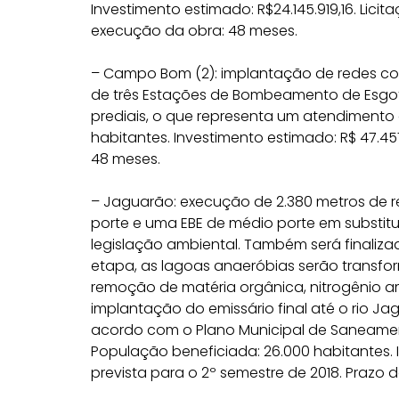
Investimento estimado: R$24.145.919,16. Licit
execução da obra: 48 meses.
– Campo Bom (2): implantação de redes cole
de três Estações de Bombeamento de Esgoto 
prediais, o que representa um atendimento 
habitantes. Investimento estimado: R$ 47.4
48 meses.
– Jaguarão: execução de 2.380 metros de r
porte e uma EBE de médio porte em substit
legislação ambiental. Também será finaliza
etapa, as lagoas anaeróbias serão transf
remoção de matéria orgânica, nitrogênio am
implantação do emissário final até o rio J
acordo com o Plano Municipal de Saneament
População beneficiada: 26.000 habitantes. I
prevista para o 2º semestre de 2018. Prazo