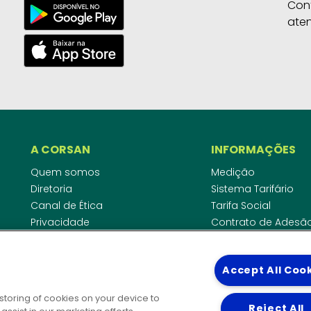
Con
ate
A CORSAN
INFORMAÇÕES
Quem somos
Medição
Diretoria
Sistema Tarifário
Canal de Ética
Tarifa Social
Privacidade
Contrato de Adesã
Compliance
Área do Empreende
Ouvidoria
Agências Regulado
Accept All Coo
Cobrança pela Disp
COMUNICAÇÃO
Padrão de Ligação
 storing of cookies on your device to
Guia Cadastro Técn
Reject All
Notícias