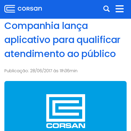
Ir
Pular
Abrir
Alt
para
para
o
o
a
nav
Companhia lança
conteúdo
conteúdo
busca
Ir
aplicativo para qualificar
para
o
atendimento ao público
menu
Ir
para
Publicação:
28/06/2017 às 11h36min
a
busca