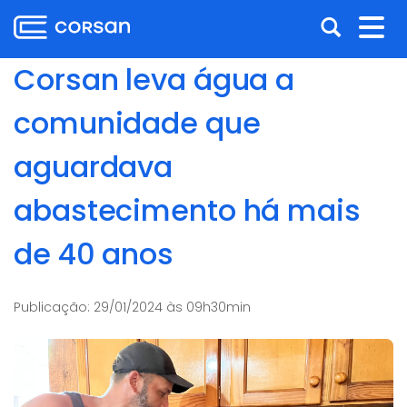
Ir
Pular
Abrir
Alt
para
para
o
o
a
nav
Corsan leva água a
conteúdo
conteúdo
busca
Ir
comunidade que
para
o
aguardava
menu
Ir
abastecimento há mais
para
a
de 40 anos
busca
Publicação:
29/01/2024 às 09h30min