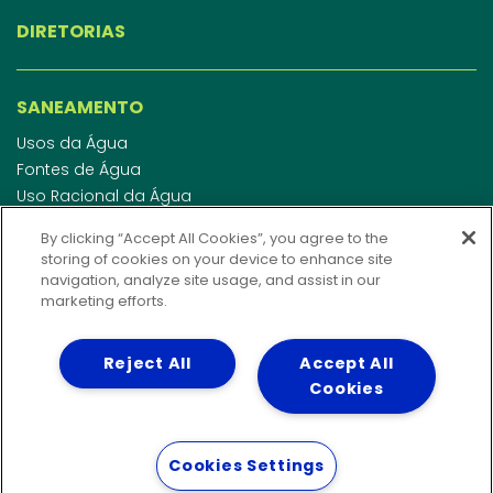
DIRETORIAS
SANEAMENTO
Usos da Água
Fontes de Água
Uso Racional da Água
Abastecimento de Água
By clicking “Accept All Cookies”, you agree to the
Esgotamento Sanitário
storing of cookies on your device to enhance site
Regulamento de Água e Esgoto
navigation, analyze site usage, and assist in our
Indicadores de qualidade da água
marketing efforts.
Reject All
Accept All
INVESTIDORES
Cookies
WEBMAIL
Cookies Settings