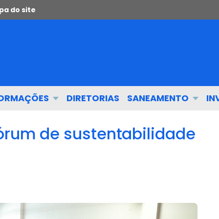
a do site
FORMAÇÕES
DIRETORIAS
SANEAMENTO
IN
fórum de sustentabilidade