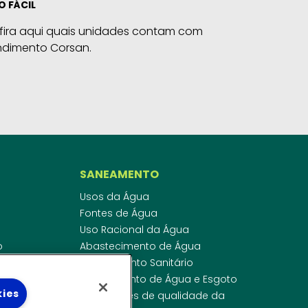
O FÁCIL
fira aqui quais unidades contam com
ndimento Corsan.
SANEAMENTO
Usos da Água
Fontes de Água
Uso Racional da Água
o
Abastecimento de Água
dor
Esgotamento Sanitário
ras
Regulamento de Água e Esgoto
kies
onibilidade
Indicadores de qualidade da