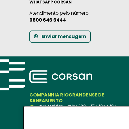
WHATSAPP CORSAN
Atendimento pelo número
0800 646 6444
Enviar mensagem
COMPANHIA RIOGRANDENSE DE
SANEAMENTO
Rua Caldas Junior, 120 – 17º, 18º e 19º
andares
Porto Alegre – RS
90018-900
Ver no Mapa