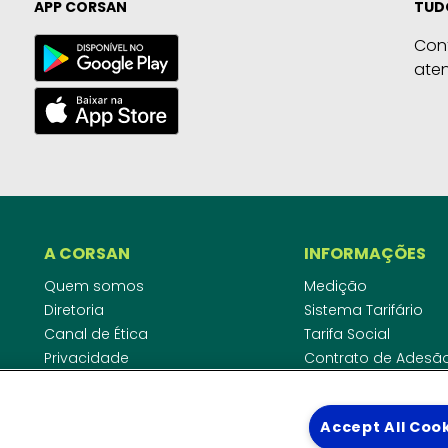
APP CORSAN
TUD
Con
ate
A CORSAN
INFORMAÇÕES
Quem somos
Medição
Diretoria
Sistema Tarifário
Canal de Ética
Tarifa Social
Privacidade
Contrato de Adesã
Compliance
Área do Empreende
Ouvidoria
Agências Regulado
Accept All Coo
Cobrança pela Disp