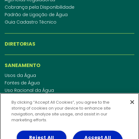
Cobrança pela Disponibilidade
Padrão de Ligação de Água
Guia Cadastro Técnico
DIRETORIAS
SANEAMENTO
Usos da Água
Fontes de Água
Uso Racional da Água
Abastecimento de Água
By clicking “Accept All Cookies”, you agree to the
Esgotamento Sanitário
storing of cookies on your device to enhance site
Regulamento de Água e Esgoto
navigation, analyze site usage, and assist in our
Indicadores de qualidade da água
marketing efforts.
Reject All
Accept All