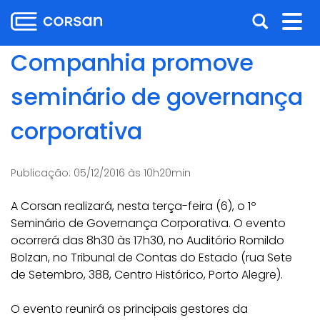
Ir
Pular
Abrir
Alt
para
para
o
o
a
nav
Companhia promove
conteúdo
conteúdo
busca
Ir
seminário de governança
para
o
corporativa
menu
Ir
para
Publicação:
05/12/2016 às 10h20min
a
busca
A Corsan realizará, nesta terça-feira (6), o 1º
Seminário de Governança Corporativa. O evento
ocorrerá das 8h30 às 17h30, no Auditório Romildo
Bolzan, no Tribunal de Contas do Estado (rua Sete
de Setembro, 388, Centro Histórico, Porto Alegre).
O evento reunirá os principais gestores da