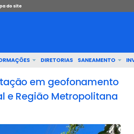
a do site
FORMAÇÕES
DIRETORIAS
SANEAMENTO
IN
citação em geofonamento
al e Região Metropolitana