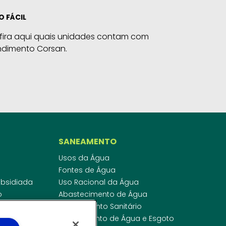
O FÁCIL
fira aqui quais unidades contam com
ndimento Corsan.
SANEAMENTO
Usos da Água
Fontes de Água
Subsidiada
Uso Racional da Água
o
Abastecimento de Água
dor
Esgotamento Sanitário
ras
Regulamento de Água e Esgoto