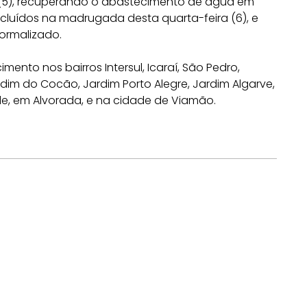
a (5), recuperando o abastecimento de água em
cluídos na madrugada desta quarta-feira (6), e
normalizado.
ento nos bairros Intersul, Icaraí, São Pedro,
rdim do Cocão, Jardim Porto Alegre, Jardim Algarve,
de, em Alvorada, e na cidade de Viamão.