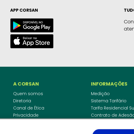
APP CORSAN
TUD
Con
ate
A CORSAN
INFORMAÇÕES
Quem somos
Medição
Diretoria
Sistema Tarifário
Canal de Ética
Tarifa Residencial 
Privacidade
Contrato de Adesã
Compliance
Área do Empreende
Ouvidoria
Agências Regulado