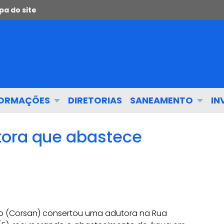
a do site
FORMAÇÕES
DIRETORIAS
SANEAMENTO
IN
tora que abastece
 (Corsan) consertou uma adutora na Rua