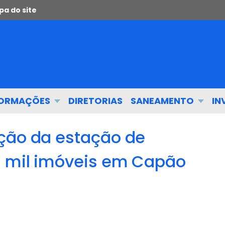
a do site
FORMAÇÕES
DIRETORIAS
SANEAMENTO
IN
ção da estação de
5 mil imóveis em Capão