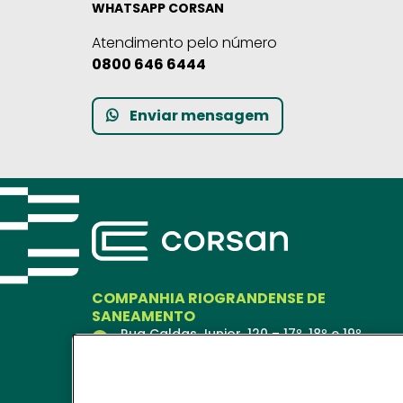
WHATSAPP CORSAN
Atendimento pelo número
0800 646 6444
Enviar mensagem
COMPANHIA RIOGRANDENSE DE
SANEAMENTO
Rua Caldas Junior, 120 – 17º, 18º e 19º
andares
Porto Alegre – RS
90018-900
Ver no Mapa