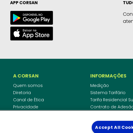
APP CORSAN
TUD
Con
ate
A CORSAN
INFORMAÇÕES
Quem somos
Medição
Diretoria
Sistema Tarifário
Canal de Ética
Tarifa Residencial 
Privacidade
Contrato de Adesã
Compliance
Área do Empreende
Ouvidoria
Agências Regulado
Accept All Coo
Cobrança pela Disp