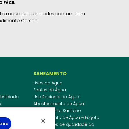
O FÁCIL
fira aqui quais unidades contam com
ndimento Corsan.
SANEAMENTO
Usos da Água
Fontes de Água
Subsidiada
Uso Racional da Água
o
Abastecimento de Água
dor
Esgotamento Sanitário
ras
Regulamento de Água e Esgoto
kies
onibilidade
Indicadores de qualidade da