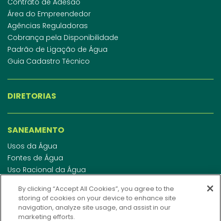
Contrato de Adesão
Área do Empreendedor
Agências Reguladoras
Cobrança pela Disponibilidade
Padrão de Ligação de Água
Guia Cadastro Técnico
DIRETORIAS
SANEAMENTO
Usos da Água
Fontes de Água
Uso Racional da Água
Abastecimento de Água
By clicking “Accept All Cookies”, you agree to the
Esgotamento Sanitário
storing of cookies on your device to enhance site
Regulamento de Água e Esgoto
navigation, analyze site usage, and assist in our
Indicadores de qualidade da água
marketing efforts.