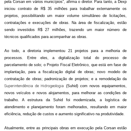
pela Corsan em vários municípios”, afirma o diretor.
Para tanto, a Dexp
iniciou
contrato de R$ 35 milhões
para
trabalhar
externamente
os
projetos, possibilitando
um
maior
volume
simultâneo de
licitações,
contratações
e execuções de obras
.
N
a área de fiscalização,
estão
sendo investidos
R$ 27 milhões, trazendo um maior
número
de
técnicos qualificados para acompanhar
as obras
.
Ao todo, a diretoria implementou 21 projetos para a melhoria de
processos. Entre eles, a digitalização total do processo de
parcelamento de solo; o Projeto Fiscal Eletrônico, que está em fase de
implantação, para a fiscalização digital de obras; novo modelo de
contratação de obras; padronização de projetos; e a remodelação da
Superintendência de Hidrogeologia
(
S
uhid)
com novos equipamentos,
novos veículos e novos alojamentos,
para
melhorar as condições de
trabalho. A estrutura da S
uhid
foi modernizada, a logística de
atendimento e planejamento foram melhorados, resultando em maior
eficiência, redução de custos e aumento significativo na produtividade.
Atualmente, entre
as pr
incipais obras em
execução pela Corsan
estão