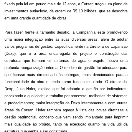
fixado pela lei em pouco mais de 12 anos,
a Corsan
traçou um plano de
investimentos audacioso, da ordem de R$ 10 bilhões,
que se desdobra
em uma grande quantidade de obras
.
Para fazer frente a tamanho desafio,
a Companhia
está promovendo
uma maior integração entre as suas diversas áreas,
além d
e adotar
vários programas de gestão.
Especificamente n
a Diretoria de Expansão
(Dexp),
que é a
área
encarregada d
o projeto e construção das
estruturas que formam
os sistemas de água e esgoto,
houve uma
profunda reorganização interna.
O
modelo de gestão
foi adequado
para
que ficasse mais
direcionado
à
s entregas
, mais
direcionados par
a
a
funcionalidade da obra e tendo como foco o resultado
.
O diretor da
Dexp, Julio Hofer, explica que
foi adotada
a gestão por indicadores,
priorizando a qualidade; o trabalho por processo; melhorias de sistemas
e procedimentos;
maior
integração da Dexp internamente e com outras
áreas da Corsan.
Hofer também agrega à lista das novas diretrizes a
gestão patrimonial, conceito que vem sendo implantado para imprimir
mais qualidade ao projeto, tanto na execução quanto na vida útil da
estrutura que venha a ser construída.