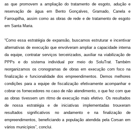
as que promovem a ampliação do tratamento de esgoto, adução e
reservação de água em
Bento Gonçalves, Gramado, Canela
e
Farroupilha, assim como as
obras de rede e de tratamento de esgoto
e
m Santa Maria.
“Como
essa
estratégia de expansão, buscamos estruturar e incentivar
alternativas de execução que envolveram ampliar a capacidade interna
da equipe, contratar serviços terceirizados, auxiliar na viabilização de
PPPs e do sistema individual
por meio do
S
oluTrat
.
Também
reorganizamos
os cronogramas de obras em execução com foco na
finalização e funcionalidade dos empreendimentos.
Demos
melhores
condições para a equipe de fiscalização efetivamente acompanh
ar
e
cobrar os fornecedores no caso de não atendimento,
o que fez
com que
as obras tivessem um ritmo de execução mais efetivo. Os resultados
de nossa estratégia e de iniciativas implementadas trouxeram
resultados significativos no andamento e na finalização de
empreendimentos, beneficiando a população atendida pela
C
orsan em
vários municípios”,
conclui
.