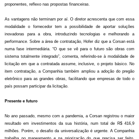
proponentes, reflexo nas propostas financeiras.
As vantagens não terminam por aí. O diretor acrescenta que com essa
modalidade
o fornecedor
tem a possibilidade de aportar soluções
inovadoras para a obra,
introduzindo tecnologias e melhorando a
performance. Sobre a área de contratação, Hofer diz que a Corsan está
numa fase intermediária. “O que se vê para o futuro são obras com
sistema totalmente integrado”, comenta, referindo-se à modalidade de
licitação em que a contratada assume, inclusive, o projeto básico. No
item contratação, a Companhia também ampliou a adoção do pregão
eletrônico para as grandes obras, facilitando que empresas de todo o
país possam participar da licitação.
Presente e futuro
No ano passado, mesmo com a pandemia, a Corsan registrou o m
aior
resultado
em investimentos
da
sua
história,
num total de R$
416,9
milhões.
Porém, o desafio da universalização
é urgente.
A Companhia
trabalha no
mapeamento
e na priorização
do que precisa ser feito.