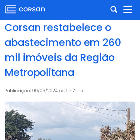
Ir
Pular
Abrir
Alt
para
para
o
o
a
nav
Corsan restabelece o
conteúdo
conteúdo
busca
Ir
abastecimento em 260
para
o
mil imóveis da Região
menu
Ir
Metropolitana
para
a
busca
Publicação:
09/05/2024 às 11h17min