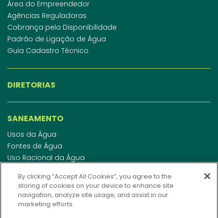
Área do Empreendedor
Agências Reguladoras
Cobrança pela Disponibilidade
Padrão de Ligação de Água
Guia Cadastro Técnico
DIRETORIAS
SANEAMENTO
Usos da Água
Fontes de Água
Uso Racional da Água
Abastecimento de Água
By clicking “Accept All Cookies”, you agree to the
Esgotamento Sanitário
storing of cookies on your device to enhance site
Regulamento de Água e Esgoto
navigation, analyze site usage, and assist in our
Indicadores de qualidade da água
marketing efforts.