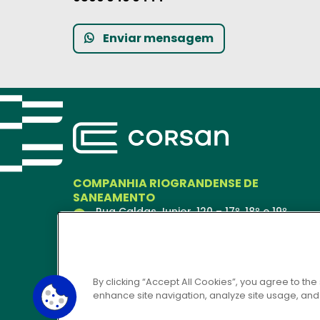
Enviar mensagem
COMPANHIA RIOGRANDENSE DE
SANEAMENTO
Rua Caldas Junior, 120 – 17º, 18º e 19º
andares
Porto Alegre – RS
90018-900
Ver no Mapa
By clicking “Accept All Cookies”, you agree to the
enhance site navigation, analyze site usage, and a
CORSAN 24H