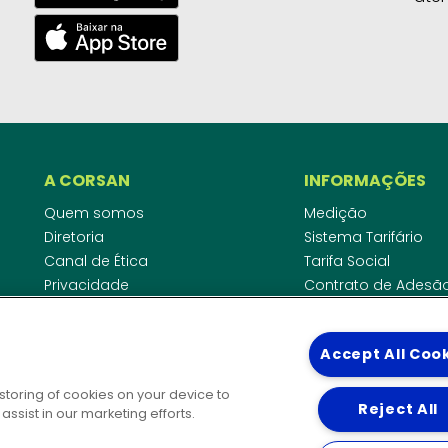
A CORSAN
INFORMAÇÕES
Quem somos
Medição
Diretoria
Sistema Tarifário
Canal de Ética
Tarifa Social
Privacidade
Contrato de Adesã
Compliance
Área do Empreende
Ouvidoria
Agências Regulado
Accept All Coo
Cobrança pela Disp
COMUNICAÇÃO
Padrão de Ligação
 storing of cookies on your device to
Guia Cadastro Técn
Reject All
Notícias
ssist in our marketing efforts.
Publicações