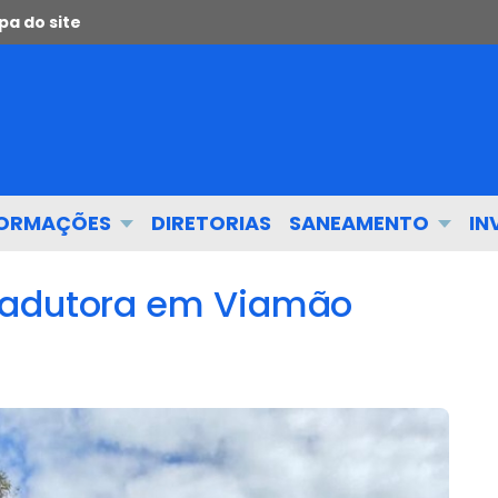
a do site
FORMAÇÕES
DIRETORIAS
SANEAMENTO
IN
 adutora em Viamão