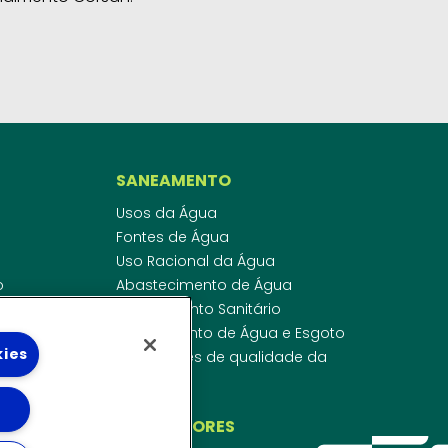
SANEAMENTO
Usos da Água
Fontes de Água
Uso Racional da Água
o
Abastecimento de Água
dor
Esgotamento Sanitário
ras
Regulamento de Água e Esgoto
kies
onibilidade
Indicadores de qualidade da
 de Água
água
ico
INVESTIDORES