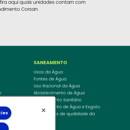
fira aqui quais unidades contam com
ndimento Corsan.
SANEAMENTO
Usos da Água
Fontes de Água
Uso Racional da Água
o
Abastecimento de Água
dor
Esgotamento Sanitário
ras
Regulamento de Água e Esgoto
kies
onibilidade
Indicadores de qualidade da
 de Água
água
ico