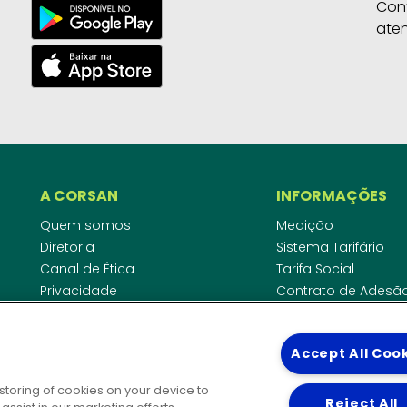
Con
ate
A CORSAN
INFORMAÇÕES
Quem somos
Medição
Diretoria
Sistema Tarifário
Canal de Ética
Tarifa Social
Privacidade
Contrato de Adesã
Compliance
Área do Empreende
Ouvidoria
Agências Regulado
Accept All Coo
Cobrança pela Disp
COMUNICAÇÃO
Padrão de Ligação
 storing of cookies on your device to
Guia Cadastro Técn
Reject All
Notícias