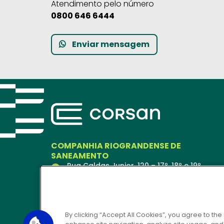
Atendimento pelo número
0800 646 6444
Enviar mensagem
COMPANHIA RIOGRANDENSE DE
SANEAMENTO
Rua Caldas Junior, 120 – 17º, 18º e 19º
andares
Porto Alegre – RS
90018-900
Ver no Mapa
By clicking “Accept All Cookies”, you agree to the