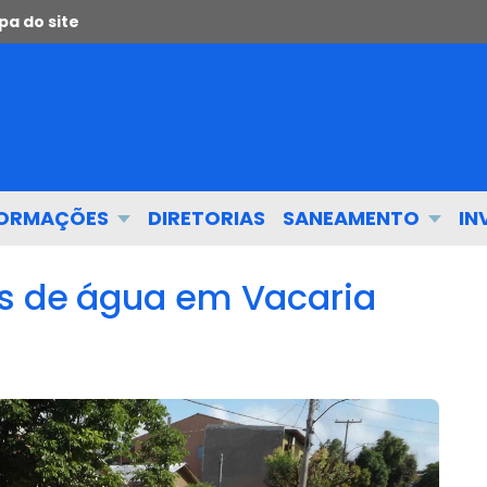
a do site
FORMAÇÕES
DIRETORIAS
SANEAMENTO
IN
es de água em Vacaria