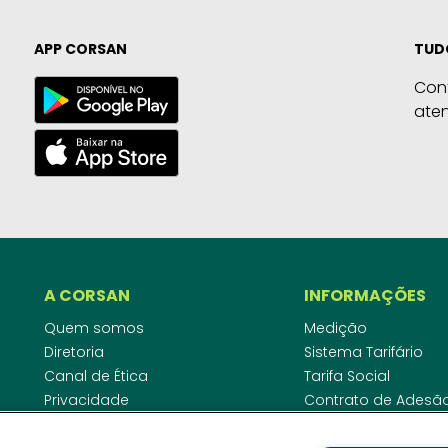
APP CORSAN
TUD
Con
ate
A CORSAN
INFORMAÇÕES
Quem somos
Medição
Diretoria
Sistema Tarifário
Canal de Ética
Tarifa Social
Privacidade
Contrato de Adesã
Compliance
Área do Empreende
Ouvidoria
Agências Regulado