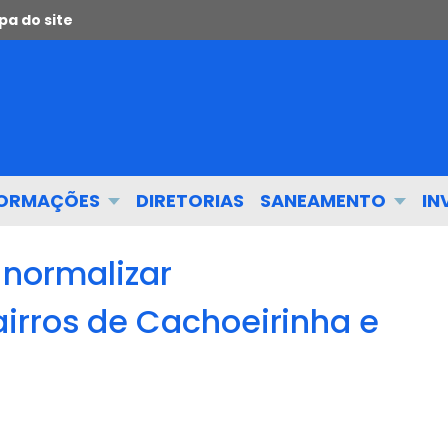
a do site
FORMAÇÕES
DIRETORIAS
SANEAMENTO
IN
 normalizar
rros de Cachoeirinha e