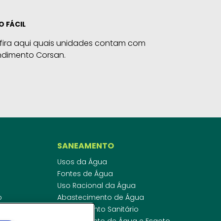
O FÁCIL
fira aqui quais unidades contam com
ndimento Corsan.
SANEAMENTO
Usos da Água
Fontes de Água
Uso Racional da Água
o
Abastecimento de Água
dor
Esgotamento Sanitário
ras
Regulamento de Água e Esgoto