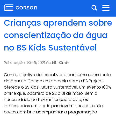
Ir
Pular
Abrir
Alt
para
para
o
o
a
nav
Crianças aprendem sobre
conteúdo
conteúdo
busca
Ir
conscientização da água
para
o
no BS Kids Sustentável
menu
Ir
para
Publicação:
13/05/2021 às 14h00min
a
busca
Com o objetivo de incentivar o consumo consciente
da água, a Corsan em parceria com a BS Project
oferece o BS Kids Futuro Sustentável, um evento 100%
online que, ocorrerá de 22 a 31 de maio. Sem a
necessidade de fazer inscrição prévia, os
interessados em participar devem acessar o site
bskids.com.br e acompanhar a programação