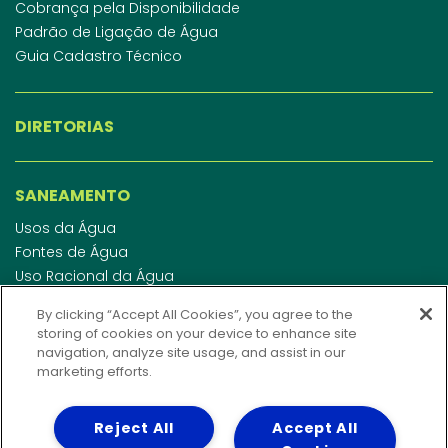
Cobrança pela Disponibilidade
Padrão de Ligação de Água
Guia Cadastro Técnico
DIRETORIAS
SANEAMENTO
Usos da Água
Fontes de Água
Uso Racional da Água
Abastecimento de Água
By clicking “Accept All Cookies”, you agree to the
Esgotamento Sanitário
storing of cookies on your device to enhance site
Regulamento de Água e Esgoto
navigation, analyze site usage, and assist in our
Indicadores de qualidade da água
marketing efforts.
Reject All
Accept All
INVESTIDORES