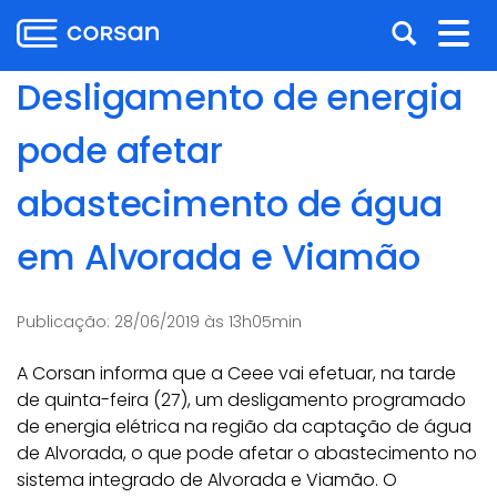
Ir
Pular
Abrir
Alt
para
para
o
o
a
nav
Desligamento de energia
conteúdo
conteúdo
busca
Ir
pode afetar
para
o
abastecimento de água
menu
Ir
em Alvorada e Viamão
para
a
busca
Publicação:
28/06/2019 às 13h05min
A Corsan informa que a Ceee vai efetuar, na tarde
de quinta-feira (27), um desligamento programado
de energia elétrica na região da captação de água
de Alvorada, o que pode afetar o abastecimento no
sistema integrado de Alvorada e Viamão. O