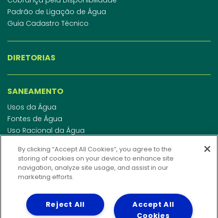
Padrão de Ligação de Água
Guia Cadastro Técnico
DIRETORIAS
SANEAMENTO
Usos da Água
Fontes de Água
Uso Racional da Água
Abastecimento de Água
By clicking “Accept All Cookies”, you agree to the
Esgotamento Sanitário
storing of cookies on your device to enhance site
Regulamento de Água e Esgoto
navigation, analyze site usage, and assist in our
Indicadores de qualidade da água
marketing efforts.
Reject All
Accept All
INVESTIDORES
Cookies