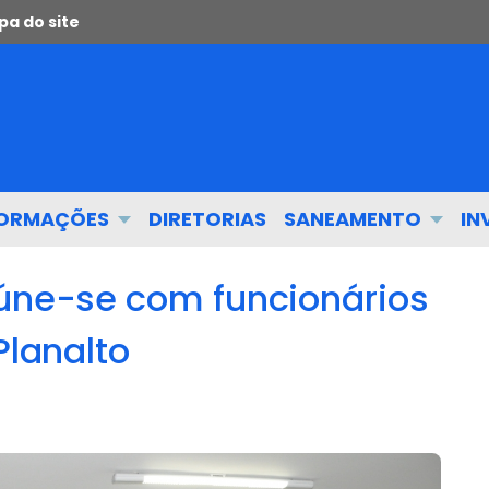
a do site
FORMAÇÕES
DIRETORIAS
SANEAMENTO
IN
eúne-se com funcionários
Planalto