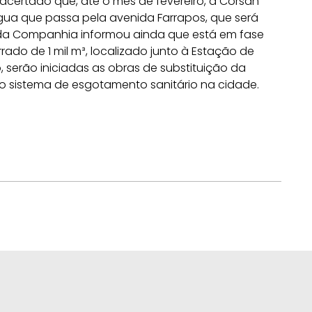
 acertado que, até o mês de fevereiro, a Corsan
água que passa pela avenida Farrapos, que será
e da Companhia informou ainda que está em fase
rado de 1 mil m³, localizado junto à Estação de
 serão iniciadas as obras de substituição da
o sistema de esgotamento sanitário na cidade.