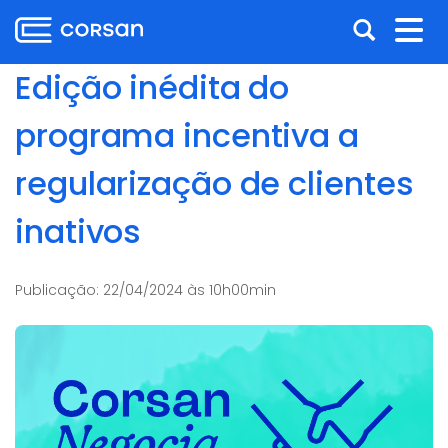
Ir
Pular
Abrir
Alt
para
para
o
o
a
nav
Edição inédita do
conteúdo
conteúdo
busca
Ir
programa incentiva a
para
o
regularização de clientes
menu
Ir
inativos
para
a
busca
Publicação:
22/04/2024 às 10h00min