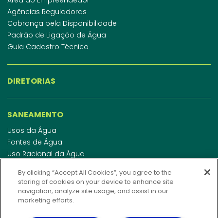
Agências Reguladoras
Cobrança pela Disponibilidade
Padrão de Ligação de Água
Guia Cadastro Técnico
DIRETORIAS
SANEAMENTO
Usos da Água
Fontes de Água
Uso Racional da Água
Abastecimento de Água
By clicking “Accept All Cookies”, you agree to the
Esgotamento Sanitário
storing of cookies on your device to enhance site
Regulamento de Água e Esgoto
navigation, analyze site usage, and assist in our
Indicadores de qualidade da água
marketing efforts.