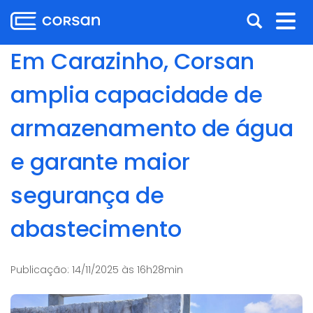
Ir
Pular
Abrir
Alt
para
para
o
o
a
nav
Em Carazinho, Corsan
conteúdo
conteúdo
busca
Ir
amplia capacidade de
para
o
armazenamento de água
menu
Ir
e garante maior
para
a
segurança de
busca
abastecimento
Publicação:
14/11/2025 às 16h28min