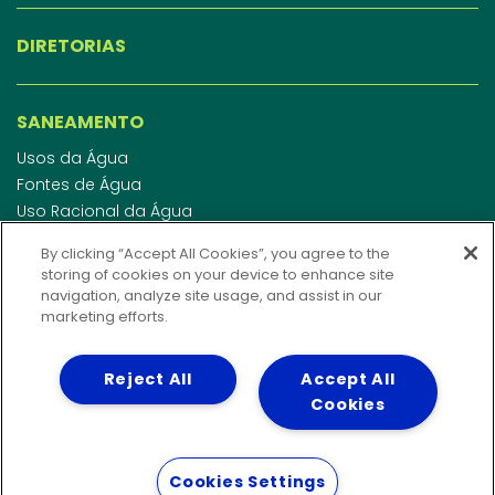
DIRETORIAS
SANEAMENTO
Usos da Água
Fontes de Água
Uso Racional da Água
Abastecimento de Água
By clicking “Accept All Cookies”, you agree to the
Esgotamento Sanitário
storing of cookies on your device to enhance site
Regulamento de Água e Esgoto
navigation, analyze site usage, and assist in our
Indicadores de qualidade da água
marketing efforts.
Reject All
Accept All
INVESTIDORES
Cookies
WEBMAIL
Cookies Settings