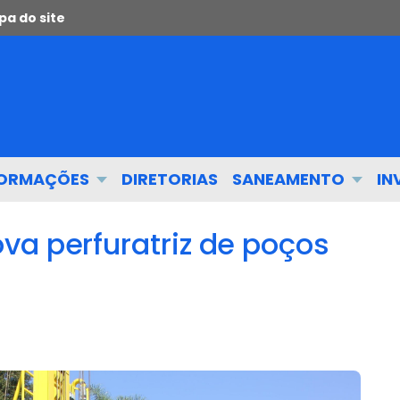
a do site
FORMAÇÕES
DIRETORIAS
SANEAMENTO
IN
va perfuratriz de poços