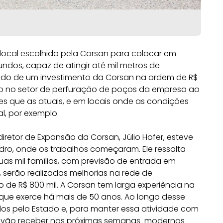
 local escolhido pela Corsan para colocar em
ndos, capaz de atingir até mil metros de
ado de um investimento da Corsan na ordem de R$
ação no setor de perfuração de poços da empresa ao
es que as atuais, e em locais onde as condições
l, por exemplo.
iretor de Expansão da Corsan, Júlio Hofer, esteve
dro, onde os trabalhos começaram. Ele ressalta
uas mil famílias, com previsão de entrada em
 serão realizadas melhorias na rede de
 de R$ 800 mil. A Corsan tem larga experiência na
 que exerce há mais de 50 anos. Ao longo desse
os pelo Estado e, para manter essa atividade com
es vão receber nas próximas semanas modernos