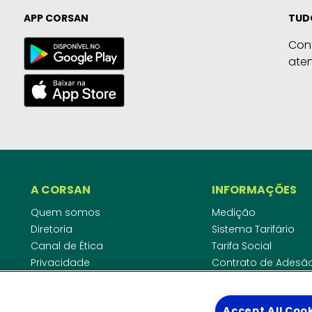
APP CORSAN
TUD
Con
ate
A CORSAN
INFORMAÇÕES
Quem somos
Medição
Diretoria
Sistema Tarifário
Canal de Ética
Tarifa Social
Privacidade
Contrato de Adesã
Compliance
Área do Empreende
Ouvidoria
Agências Regulado
Accept All Coo