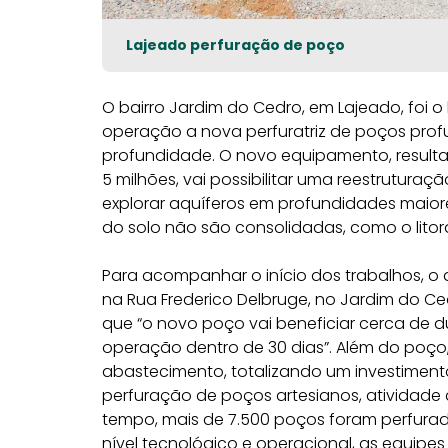
Lajeado perfuração de poço
O bairro Jardim do Cedro, em Lajeado, foi o
operação a nova perfuratriz de poços profu
profundidade. O novo equipamento, result
5 milhões, vai possibilitar uma reestrutur
explorar aquíferos em profundidades maior
do solo não são consolidadas, como o litora
Para acompanhar o início dos trabalhos, o d
na Rua Frederico Delbruge, no Jardim do Ce
que “o novo poço vai beneficiar cerca de d
operação dentro de 30 dias”. Além do poço,
abastecimento, totalizando um investimento
perfuração de poços artesianos, atividade
tempo, mais de 7.500 poços foram perfurad
nível tecnológico e operacional, as equip