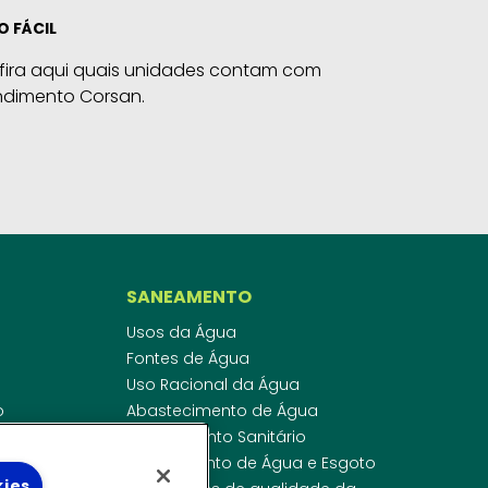
O FÁCIL
fira aqui quais unidades contam com
ndimento Corsan.
SANEAMENTO
Usos da Água
Fontes de Água
Uso Racional da Água
o
Abastecimento de Água
dor
Esgotamento Sanitário
ras
Regulamento de Água e Esgoto
kies