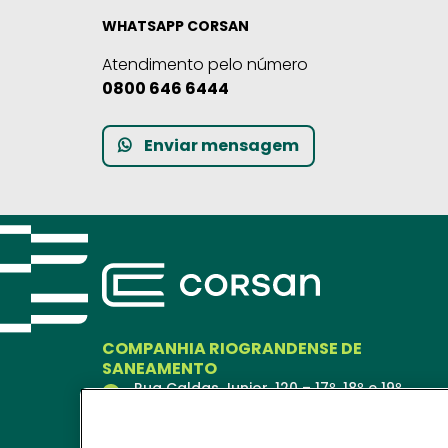
WHATSAPP CORSAN
Atendimento pelo número
0800 646 6444
Enviar mensagem
COMPANHIA RIOGRANDENSE DE
SANEAMENTO
Rua Caldas Junior, 120 – 17º, 18º e 19º
andares
Porto Alegre – RS
90018-900