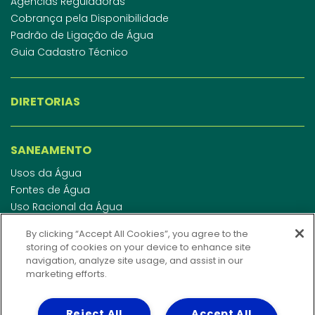
Agências Reguladoras
Cobrança pela Disponibilidade
Padrão de Ligação de Água
Guia Cadastro Técnico
DIRETORIAS
SANEAMENTO
Usos da Água
Fontes de Água
Uso Racional da Água
Abastecimento de Água
By clicking “Accept All Cookies”, you agree to the
Esgotamento Sanitário
storing of cookies on your device to enhance site
Regulamento de Água e Esgoto
navigation, analyze site usage, and assist in our
Indicadores de qualidade da água
marketing efforts.
Reject All
Accept All