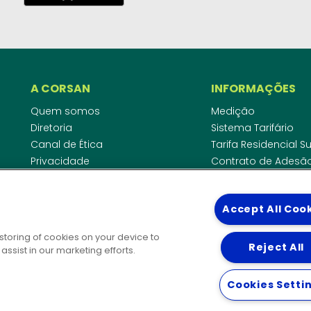
A CORSAN
INFORMAÇÕES
Quem somos
Medição
Diretoria
Sistema Tarifário
Canal de Ética
Tarifa Residencial 
Privacidade
Contrato de Adesã
Compliance
Área do Empreende
Ouvidoria
Agências Regulado
Accept All Coo
Cobrança pela Disp
COMUNICAÇÃO
Padrão de Ligação
 storing of cookies on your device to
Guia Cadastro Técn
Reject All
Notícias
ssist in our marketing efforts.
Publicações
DIRETORIAS
Solicitação de patrocínio
Cookies Setti