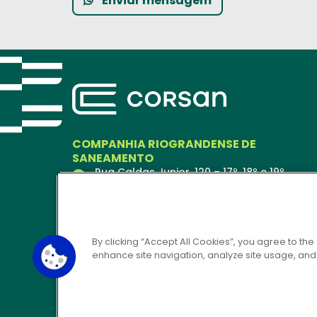
Enviar mensagem
COMPANHIA RIOGRANDENSE DE
SANEAMENTO
Rua Caldas Junior, 120 – 17º, 18º e 19º
andares
Porto Alegre – RS
90018-900
Ver no Mapa
By clicking “Accept All Cookies”, you agree to the
enhance site navigation, analyze site usage, and a
CORSAN 24H
0800 646 6444