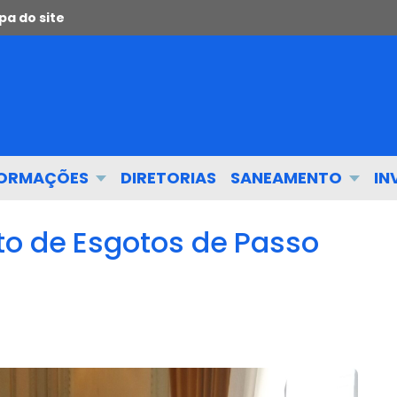
a do site
FORMAÇÕES
DIRETORIAS
SANEAMENTO
IN
o de Esgotos de Passo