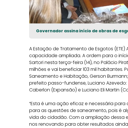
Governador assina início de obras de es
A Estação de Tratamento de Esgotos (ETE) A
capacidade ampliada. A ordem para o iníci
Sartori nesta terça-feira (14), no Palácio Pira
milhões e vai beneficiar 103 mil habitantes.
Saneamento e Habitação, Gerson Burmann; o p
prefeito passo-fundense, Luciano Azevedo:
Caberlon (Expansão) e Luciano Eli Martin (C
“Esta é uma ação eficaz e necessária para 
para as questões de saneamento, pois é a
vida do cidadão. Com a ampliação dessa 
nos renovando para obter resultados ainda 