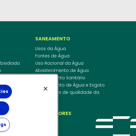
SANEAMENTO
Usos da Água
Fontes de Água
Subsidiada
Uso Racional da Água
o
Abastecimento de Água
dor
Esgotamento Sanitário
ras
Regulamento de Água e Esgoto
kies
onibilidade
Indicadores de qualidade da
 de Água
água
ico
INVESTIDORES
ngs
WEBMAIL