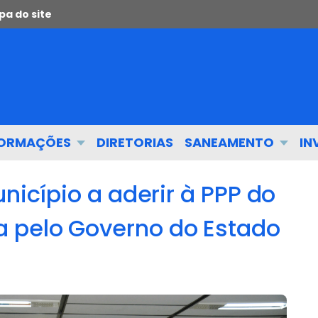
a do site
FORMAÇÕES
DIRETORIAS
SANEAMENTO
IN
nicípio a aderir à PPP do
 pelo Governo do Estado