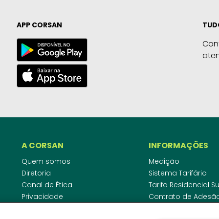
APP CORSAN
TUD
Con
ate
A CORSAN
INFORMAÇÕES
Quem somos
Medição
Diretoria
Sistema Tarifário
Canal de Ética
Tarifa Residencial 
Privacidade
Contrato de Adesã
Compliance
Área do Empreende