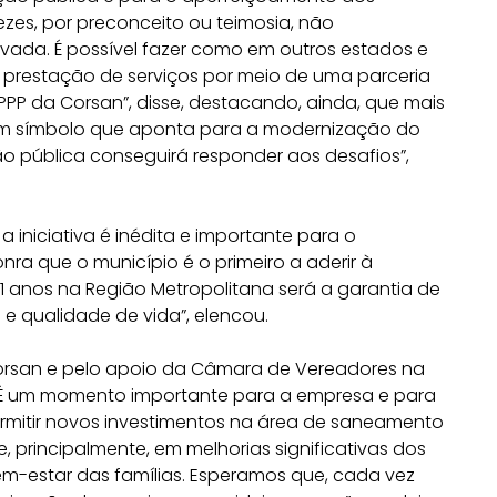
ezes, por preconceito ou teimosia, não
ivada. É possível fazer como em outros estados e
restação de serviços por meio de uma parceria
PPP da Corsan”, disse, destacando, ainda, que mais
 um símbolo que aponta para a modernização do
ção pública conseguirá responder aos desafios”,
a iniciativa é inédita e importante para o
ra que o município é o primeiro a aderir à
11 anos na Região Metropolitana será a garantia de
e qualidade de vida”, elencou.
orsan e pelo apoio da Câmara de Vereadores na
“É um momento importante para a empresa e para
permitir novos investimentos na área de saneamento
 principalmente, em melhorias significativas dos
m-estar das famílias. Esperamos que, cada vez