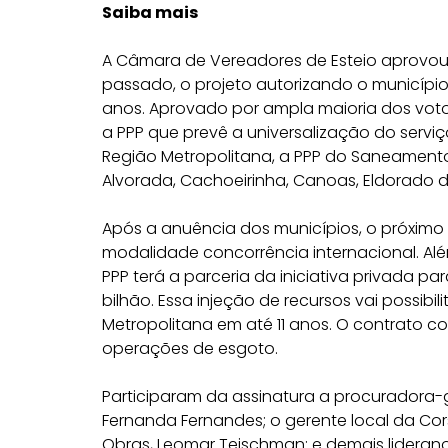
Saiba mais
A Câmara de Vereadores de Esteio aprovou, 
passado, o projeto autorizando o município
anos. Aprovado por ampla maioria dos votos
a PPP que prevê a universalização do serv
Região Metropolitana, a PPP do Saneamento.
Alvorada, Cachoeirinha, Canoas, Eldorado d
Após a anuência dos municípios, o próximo
modalidade concorrência internacional. Alé
PPP terá a parceria da iniciativa privada p
bilhão. Essa injeção de recursos vai possib
Metropolitana em até 11 anos. O contrato 
operações de esgoto.
Participaram da assinatura a procuradora-g
Fernanda Fernandes; o gerente local da Cor
Obras, Leomar Teischman; e demais lideranç