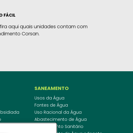
O FÁCIL
fira aqui quais unidades contam com
ndimento Corsan.
SANEAMENTO
Usos da Água
Fontes de Água
Subsidiada
Uso Racional da Água
o
Abastecimento de Água
dor
Esgotamento Sanitário