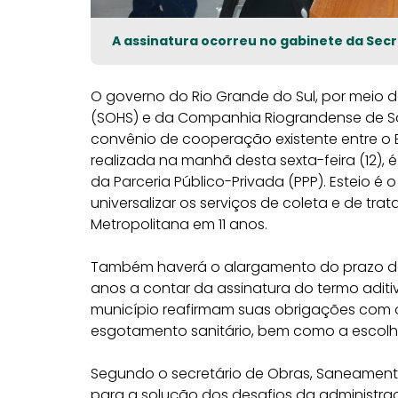
A assinatura ocorreu no gabinete da Sec
O governo do Rio Grande do Sul, por meio 
(SOHS) e da Companhia Riograndense de Sa
convênio de cooperação existente entre o Es
realizada na manhã desta sexta-feira (12),
da Parceria Público-Privada (PPP). Esteio é o
universalizar os serviços de coleta e de t
Metropolitana em 11 anos.
Também haverá o alargamento do prazo do
anos a contar da assinatura do termo aditiv
município reafirmam suas obrigações com 
esgotamento sanitário, bem como a escolh
Segundo o secretário de Obras, Saneamento
para a solução dos desafios da administr