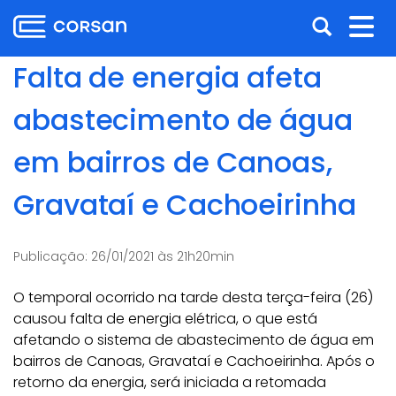
Ir
Pular
Abrir
Alt
para
para
o
o
a
nav
Falta de energia afeta
conteúdo
conteúdo
busca
Ir
abastecimento de água
para
o
em bairros de Canoas,
menu
Ir
Gravataí e Cachoeirinha
para
a
busca
Publicação:
26/01/2021 às 21h20min
O temporal ocorrido na tarde desta terça-feira (26)
causou falta de energia elétrica, o que está
afetando o sistema de abastecimento de água em
bairros de Canoas, Gravataí e Cachoeirinha. Após o
retorno da energia, será iniciada a retomada