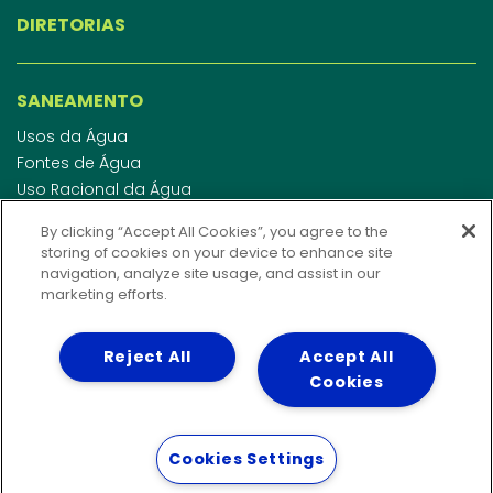
DIRETORIAS
SANEAMENTO
Usos da Água
Fontes de Água
Uso Racional da Água
Abastecimento de Água
By clicking “Accept All Cookies”, you agree to the
Esgotamento Sanitário
storing of cookies on your device to enhance site
Regulamento de Água e Esgoto
navigation, analyze site usage, and assist in our
Indicadores de qualidade da água
marketing efforts.
Reject All
Accept All
INVESTIDORES
Cookies
WEBMAIL
Cookies Settings