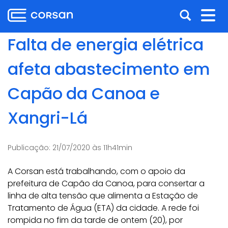
Ir
Pular
Abrir
Alt
para
para
o
o
a
nav
Falta de energia elétrica
conteúdo
conteúdo
busca
Ir
afeta abastecimento em
para
o
Capão da Canoa e
menu
Ir
Xangri-Lá
para
a
busca
Publicação:
21/07/2020 às 11h41min
A Corsan está trabalhando, com o apoio da
prefeitura de Capão da Canoa, para consertar a
linha de alta tensão que alimenta a Estação de
Tratamento de Água (ETA) da cidade. A rede foi
rompida no fim da tarde de ontem (20), por