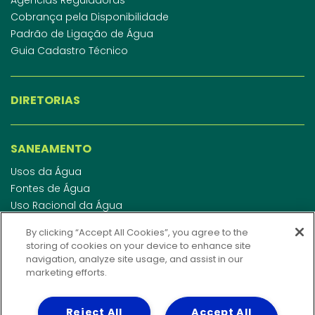
Cobrança pela Disponibilidade
Padrão de Ligação de Água
Guia Cadastro Técnico
DIRETORIAS
SANEAMENTO
Usos da Água
Fontes de Água
Uso Racional da Água
Abastecimento de Água
By clicking “Accept All Cookies”, you agree to the
Esgotamento Sanitário
storing of cookies on your device to enhance site
Regulamento de Água e Esgoto
navigation, analyze site usage, and assist in our
Indicadores de qualidade da água
marketing efforts.
Reject All
Accept All