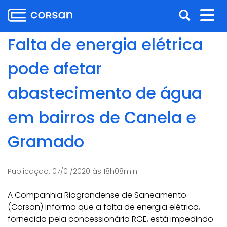
Ir
Pular
Abrir
Alt
para
para
o
o
a
nav
Falta de energia elétrica
conteúdo
conteúdo
busca
Ir
pode afetar
para
o
abastecimento de água
menu
Ir
em bairros de Canela e
para
a
Gramado
busca
Publicação:
07/01/2020 às 18h08min
A Companhia Riograndense de Saneamento
(Corsan) informa que a falta de energia elétrica,
fornecida pela concessionária RGE, está impedindo