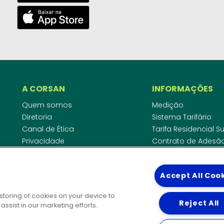
A CORSAN
INFORMAÇÕES
Quem somos
Medição
Diretoria
Sistema Tarifário
Canal de Ética
Tarifa Residencial 
Privacidade
Contrato de Adesã
Compliance
Área do Empreende
Ouvidoria
Agências Regulado
Accept All Coo
Cobrança pela Disp
COMUNICAÇÃO
Padrão de Ligação
 storing of cookies on your device to
Guia Cadastro Técn
Reject All
Notícias
ssist in our marketing efforts.
Publicações
DIRETORIAS