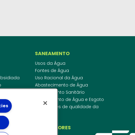
SANEAMENTO
Usos da Água
Fontes de Água
Subsidiada
Uso Racional da Água
o
Abastecimento de Água
dor
Esgotamento Sanitário
ras
Regulamento de Água e Esgoto
kies
onibilidade
Indicadores de qualidade da
 de Água
água
ico
INVESTIDORES