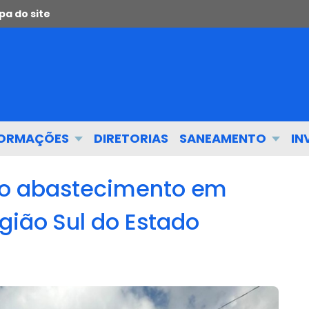
a do site
FORMAÇÕES
DIRETORIAS
SANEAMENTO
IN
 o abastecimento em
gião Sul do Estado