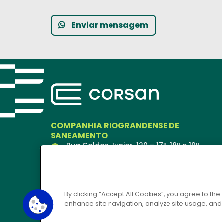
Enviar mensagem
COMPANHIA RIOGRANDENSE DE
SANEAMENTO
Rua Caldas Junior, 120 – 17º, 18º e 19º
andares
Porto Alegre – RS
90018-900
Ver no Mapa
By clicking “Accept All Cookies”, you agree to the
enhance site navigation, analyze site usage, and a
CORSAN 24H