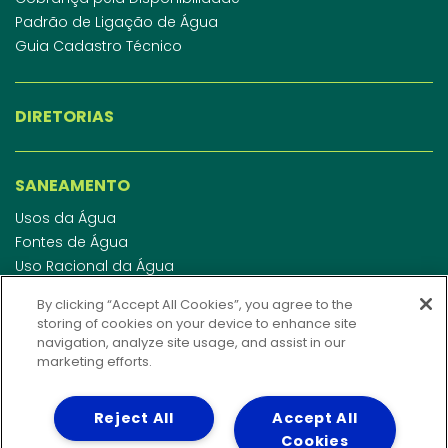
Padrão de Ligação de Água
Guia Cadastro Técnico
DIRETORIAS
SANEAMENTO
Usos da Água
Fontes de Água
Uso Racional da Água
Abastecimento de Água
By clicking “Accept All Cookies”, you agree to the
Esgotamento Sanitário
storing of cookies on your device to enhance site
Regulamento de Água e Esgoto
navigation, analyze site usage, and assist in our
Indicadores de qualidade da água
marketing efforts.
Reject All
Accept All
INVESTIDORES
Cookies