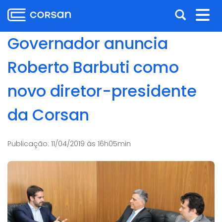
Ir
Pular
Abrir
Alt
para
para
o
o
a
nav
Governador anuncia
conteúdo
conteúdo
busca
Ir
Roberto Barbuti como
para
o
novo diretor-presidente
menu
Ir
da Corsan
para
a
busca
Publicação:
11/04/2019 às 16h05min