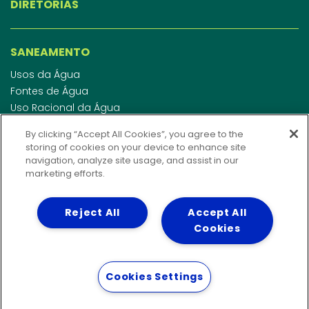
DIRETORIAS
SANEAMENTO
Usos da Água
Fontes de Água
Uso Racional da Água
Abastecimento de Água
By clicking “Accept All Cookies”, you agree to the
Esgotamento Sanitário
storing of cookies on your device to enhance site
Regulamento de Água e Esgoto
navigation, analyze site usage, and assist in our
Indicadores de qualidade da água
marketing efforts.
Reject All
Accept All
INVESTIDORES
Cookies
WEBMAIL
Cookies Settings