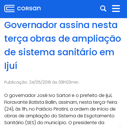
Ir
Pular
Abrir
Alt
para
para
o
o
a
nav
Governador assina nesta
conteúdo
conteúdo
busca
Ir
terça obras de ampliação
para
o
de sistema sanitário em
menu
Ir
Ijuí
para
a
busca
Publicação:
24/05/2016 às 09h03min
O governador José Ivo Sartori e o prefeito de Ijuí,
Fioravante Batista Ballin, assinam, nesta terça-feira
(24), às 11h, no Palácio Piratini, a ordem de início de
obras de ampliação do Sistema de Esgotamento
Sanitário (SES) do município. O presidente da