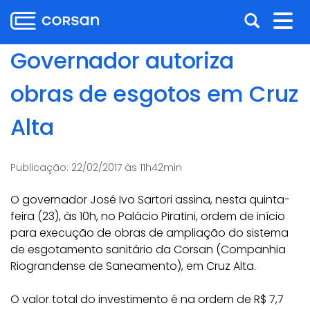
Ir
Pular
Abrir
Alt
para
para
o
o
a
nav
Governador autoriza
conteúdo
conteúdo
busca
Ir
obras de esgotos em Cruz
para
o
Alta
menu
Ir
para
Publicação:
22/02/2017 às 11h42min
a
busca
O governador José Ivo Sartori assina, nesta quinta-
feira (23), às 10h, no Palácio Piratini, ordem de início
para execução de obras de ampliação do sistema
de esgotamento sanitário da Corsan (Companhia
Riograndense de Saneamento), em Cruz Alta.
O valor total do investimento é na ordem de R$ 7,7