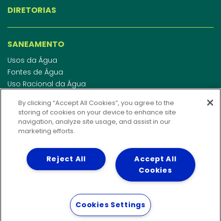
DIRETORIAS
SANEAMENTO
Usos da Água
Fontes de Água
Uso Racional da Água
Abastecimento de Água
By clicking “Accept All Cookies”, you agree to the
Esgotamento Sanitário
storing of cookies on your device to enhance site
Regulamento de Água e Esgoto
navigation, analyze site usage, and assist in our
Indicadores de qualidade da água
marketing efforts.
Reject All
Accept All
INVESTIDORES
Cookies
WEBMAIL
Cookies Settings